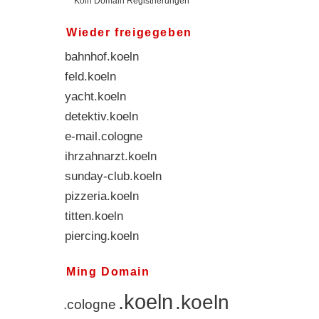
Köln Domain Registrierungen
Wieder freigegeben
uhren.koeln
bahnhof.koeln
feld.koeln
yacht.koeln
detektiv.koeln
e-mail.cologne
ihrzahnarzt.koeln
sunday-club.koeln
pizzeria.koeln
titten.koeln
piercing.koeln
Ming Domain
.koeln
.koeln
.cologne