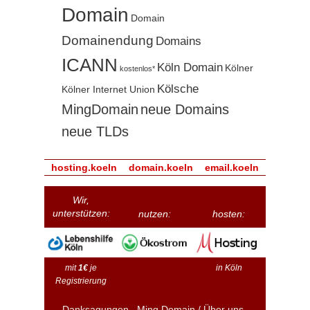
Domain
Domain
Domainendung
Domains
ICANN
Köln Domain
Kölner
kostenlos*
Kölsche
Kölner Internet Union
MingDomain
neue Domains
neue TLDs
hosting.koeln
domain.koeln
email.koeln
Wir,
unterstützen:
nutzen:
hosten:
mit
1€
je
in Köln
Registrierung
Danksagungen
Ming Domain / Über uns