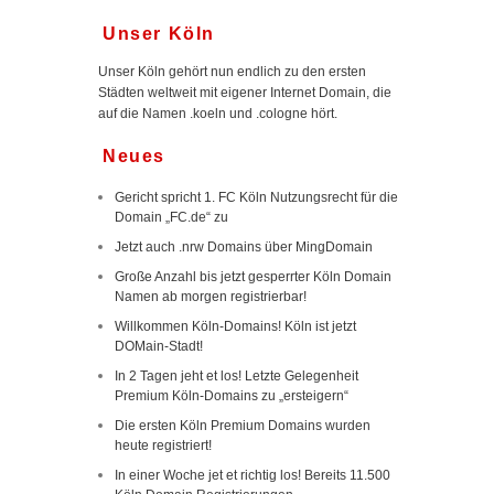
Unser Köln
Unser Köln gehört nun endlich zu den ersten
Städten weltweit mit eigener Internet Domain, die
auf die Namen .koeln und .cologne hört.
Neues
Gericht spricht 1. FC Köln Nutzungsrecht für die
Domain „FC.de“ zu
Jetzt auch .nrw Domains über MingDomain
Große Anzahl bis jetzt gesperrter Köln Domain
Namen ab morgen registrierbar!
Willkommen Köln-Domains! Köln ist jetzt
DOMain-Stadt!
In 2 Tagen jeht et los! Letzte Gelegenheit
Premium Köln-Domains zu „ersteigern“
Die ersten Köln Premium Domains wurden
heute registriert!
In einer Woche jet et richtig los! Bereits 11.500