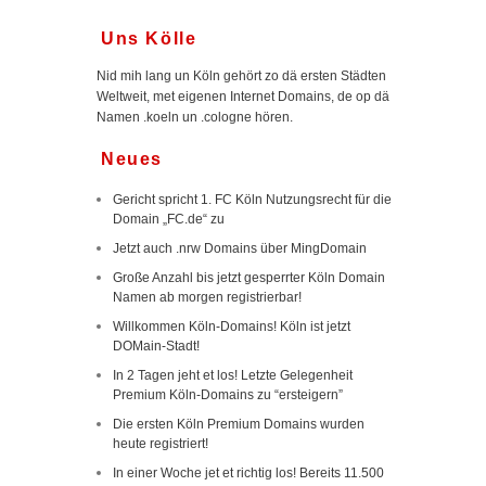
Uns Kölle
Nid mih lang un Köln gehört zo dä ersten Städten
Weltweit, met eigenen Internet Domains, de op dä
Namen .koeln un .cologne hören.
Neues
Gericht spricht 1. FC Köln Nutzungsrecht für die
Domain „FC.de“ zu
Jetzt auch .nrw Domains über MingDomain
Große Anzahl bis jetzt gesperrter Köln Domain
Namen ab morgen registrierbar!
Willkommen Köln-Domains! Köln ist jetzt
DOMain-Stadt!
In 2 Tagen jeht et los! Letzte Gelegenheit
Premium Köln-Domains zu “ersteigern”
Die ersten Köln Premium Domains wurden
heute registriert!
In einer Woche jet et richtig los! Bereits 11.500