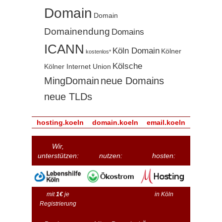
Domain
Domain
Domainendung
Domains
ICANN
Köln Domain
Kölner
kostenlos*
Kölsche
Kölner Internet Union
MingDomain
neue Domains
neue TLDs
hosting.koeln
domain.koeln
email.koeln
Wir,
unterstützen:
nutzen:
hosten:
mit
1€
je
in Köln
Registrierung