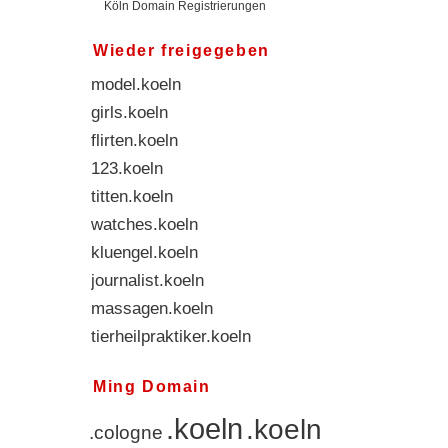
Köln Domain Registrierungen
Wieder freigegeben
model.koeln
girls.koeln
flirten.koeln
123.koeln
titten.koeln
watches.koeln
kluengel.koeln
journalist.koeln
massagen.koeln
tierheilpraktiker.koeln
pizzaservice.koeln
Ming Domain
.koeln
.koeln
.cologne