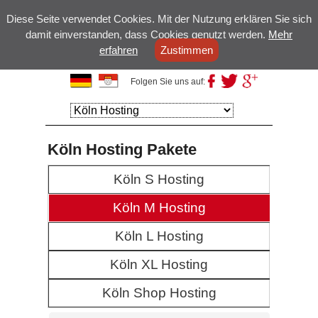
Diese Seite verwendet Cookies. Mit der Nutzung erklären Sie sich
damit einverstanden, dass Cookies genutzt werden.
Mehr
erfahren
Zustimmen
Kölsche Domains
Folgen Sie uns auf:
Primary
Skip to
Skip to
menu
primary
secondary
content
content
Köln Hosting Pakete
Köln S Hosting
Köln M Hosting
Köln L Hosting
Köln XL Hosting
Köln Shop Hosting