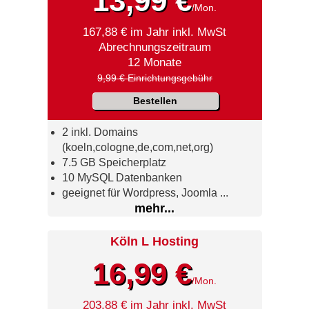
13,99 €
/Mon.
167,88 € im Jahr inkl. MwSt
Abrechnungszeitraum
12 Monate
9,99 € Einrichtungsgebühr
Bestellen
2 inkl. Domains
(koeln,cologne,de,com,net,org)
7.5 GB Speicherplatz
10 MySQL Datenbanken
geeignet für Wordpress, Joomla ...
mehr...
Köln L Hosting
16,99 €
/Mon.
203,88 € im Jahr inkl. MwSt