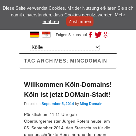
Diese Seite verwendet Cookies. Mit der Nutzung erklären Sie sich
damit einverstanden, dass Cookies genutzt werden.
Mehr
erfahren
Zustimmen
Kölsche Domains
Folgen Sie uns auf:
Primary
Skip to
Skip to
menu
primary
secondary
TAG ARCHIVES:
content
content
MINGDOMAIN
Willkommen Köln-Domains!
Köln ist jetzt DOMain-Stadt!
Posted on
September 5, 2014
by
Ming Domain
Pünktlich um 11:11 Uhr gab
Oberbürgermeister Jürgen Roters heute, am
05. September 2014, den Startschuss für die
uneingeschränkte Registrierung der neuen