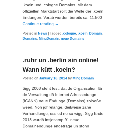
.koeln und .cologne Domains. Mit dem
offiziellen Marktstart rollt die Welle der .koeln
Endungen: Vorab wurden bereits ca. 11.500
Continue reading
→
Posted in
News
|
Tagged
.cologne
,
.koeln
,
Domain
,
Domains
,
MingDomain
,
neue Domains
.ruhr un .berlin sin online!
Wann kütt .koeln?
Posted on
January 16, 2014
by
Ming Domain
Sigg 2008 steht fest, dat de Organisation för
de Verwaltung dä Internet Adressedunge
(ICANN) neue Endunge (Domains) zolooße
weed. Noh johrelange, deilweise zähe
Verhandlunge, ess ed no su wigg. Sigg Ende
2013 wurdä insjesamp 91 neue
Domainendunge engetrage un stonn