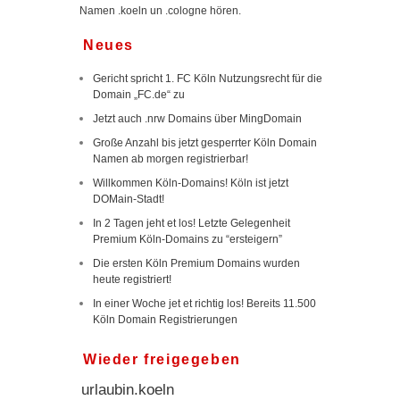
Namen .koeln un .cologne hören.
Neues
Gericht spricht 1. FC Köln Nutzungsrecht für die
Domain „FC.de“ zu
Jetzt auch .nrw Domains über MingDomain
Große Anzahl bis jetzt gesperrter Köln Domain
Namen ab morgen registrierbar!
Willkommen Köln-Domains! Köln ist jetzt
DOMain-Stadt!
In 2 Tagen jeht et los! Letzte Gelegenheit
Premium Köln-Domains zu “ersteigern”
Die ersten Köln Premium Domains wurden
heute registriert!
In einer Woche jet et richtig los! Bereits 11.500
Köln Domain Registrierungen
Wieder freigegeben
urlaubin.koeln