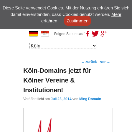
Diese Seite verwendet Cookies. Mit der Nutzung erklären Sie sich
damit einverstanden, dass Cookies genutzt werden.
Mehr
erfahren
Zustimmen
Kölsche Domains
Folgen Sie uns auf:
Hauptmenü
Weiter zum
Weiter zum
Hauptinhalt
Sekundärinhalt
Beitragsnavigation
←
zurück
vor
→
Köln-Domains jetzt für
Kölner Vereine &
Institutionen!
Veröffentlicht am
Juli 23, 2014
von
Ming Domain