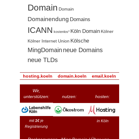
Domain
Domain
Domainendung
Domains
ICANN
Köln Domain
Kölner
kostenlos*
Kölsche
Kölner Internet Union
MingDomain
neue Domains
neue TLDs
hosting.koeln
domain.koeln
email.koeln
Wir,
unterstützen:
nutzen:
hosten:
mit
1€
je
in Köln
Registrierung