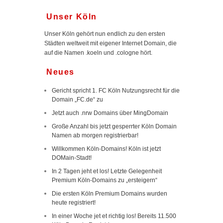
Unser Köln
Unser Köln gehört nun endlich zu den ersten
Städten weltweit mit eigener Internet Domain, die
auf die Namen .koeln und .cologne hört.
Neues
Gericht spricht 1. FC Köln Nutzungsrecht für die
Domain „FC.de“ zu
Jetzt auch .nrw Domains über MingDomain
Große Anzahl bis jetzt gesperrter Köln Domain
Namen ab morgen registrierbar!
Willkommen Köln-Domains! Köln ist jetzt
DOMain-Stadt!
In 2 Tagen jeht et los! Letzte Gelegenheit
Premium Köln-Domains zu „ersteigern“
Die ersten Köln Premium Domains wurden
heute registriert!
In einer Woche jet et richtig los! Bereits 11.500