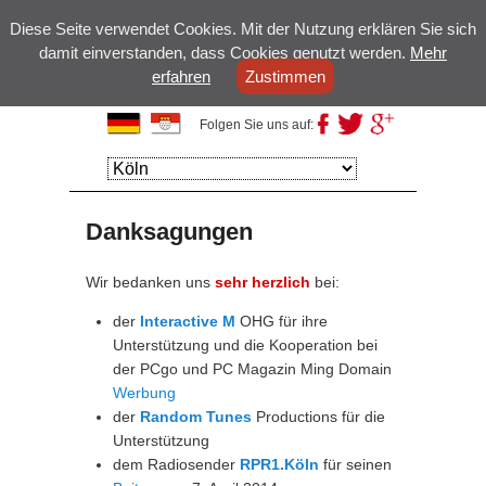
Diese Seite verwendet Cookies. Mit der Nutzung erklären Sie sich
damit einverstanden, dass Cookies genutzt werden.
Mehr
erfahren
Zustimmen
Kölsche Domains
Folgen Sie uns auf:
Hauptmenü
Weiter zum
Weiter zum
Hauptinhalt
Sekundärinhalt
Danksagungen
Wir bedanken uns
sehr herzlich
bei:
der
Interactive M
OHG für ihre
Unterstützung und die Kooperation bei
der PCgo und PC Magazin Ming Domain
Werbung
der
Random Tunes
Productions für die
Unterstützung
dem Radiosender
RPR1.Köln
für seinen