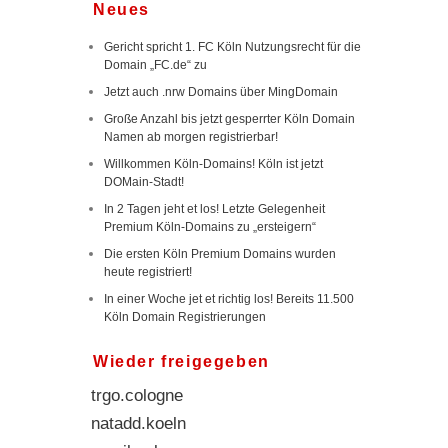
Neues
Gericht spricht 1. FC Köln Nutzungsrecht für die
Domain „FC.de“ zu
Jetzt auch .nrw Domains über MingDomain
Große Anzahl bis jetzt gesperrter Köln Domain
Namen ab morgen registrierbar!
Willkommen Köln-Domains! Köln ist jetzt
DOMain-Stadt!
In 2 Tagen jeht et los! Letzte Gelegenheit
Premium Köln-Domains zu „ersteigern“
Die ersten Köln Premium Domains wurden
heute registriert!
In einer Woche jet et richtig los! Bereits 11.500
Köln Domain Registrierungen
Wieder freigegeben
diehirschwanderfamilie.koeln
trgo.cologne
natadd.koeln