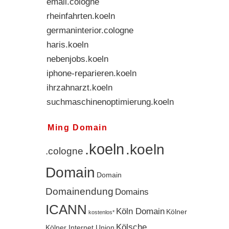
email.cologne
rheinfahrten.koeln
germaninterior.cologne
haris.koeln
nebenjobs.koeln
iphone-reparieren.koeln
ihrzahnarzt.koeln
suchmaschinenoptimierung.koeln
Ming Domain
.koeln
.koeln
.cologne
Domain
Domain
Domainendung
Domains
ICANN
Köln Domain
Kölner
kostenlos*
Kölsche
Kölner Internet Union