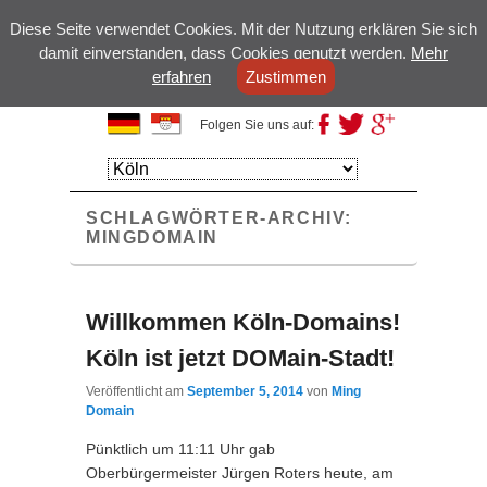
Diese Seite verwendet Cookies. Mit der Nutzung erklären Sie sich
damit einverstanden, dass Cookies genutzt werden.
Mehr
erfahren
Zustimmen
Kölsche Domains
Folgen Sie uns auf:
Hauptmenü
Weiter zum
Weiter zum
Hauptinhalt
Sekundärinhalt
SCHLAGWÖRTER-ARCHIV:
MINGDOMAIN
Willkommen Köln-Domains!
Köln ist jetzt DOMain-Stadt!
Veröffentlicht am
September 5, 2014
von
Ming
Domain
Pünktlich um 11:11 Uhr gab
Oberbürgermeister Jürgen Roters heute, am