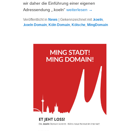
wir daher die Einführung einer eigenen
Adressendung „.koeln“
weiterlesen
→
Veröffentlicht in
News
|
Gekennzeichnet mit
.koeln
,
.koeln Domain
,
Köln Domain
,
Kölsche
,
MingDomain