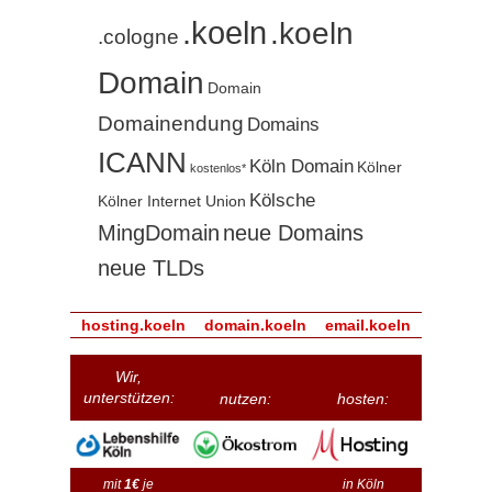
.koeln
.koeln
.cologne
Domain
Domain
Domainendung
Domains
ICANN
Köln Domain
Kölner
kostenlos*
Kölsche
Kölner Internet Union
MingDomain
neue Domains
neue TLDs
hosting.koeln
domain.koeln
email.koeln
Wir,
unterstützen:
nutzen:
hosten:
mit
1€
je
in Köln