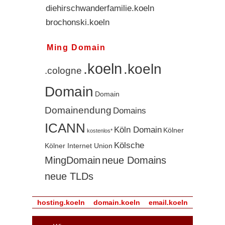
diehirschwanderfamilie.koeln
brochonski.koeln
studierenin.koeln
Ming Domain
.koeln
.koeln
.cologne
Domain
Domain
Domainendung
Domains
ICANN
Köln Domain
Kölner
kostenlos*
Kölsche
Kölner Internet Union
MingDomain
neue Domains
neue TLDs
hosting.koeln
domain.koeln
email.koeln