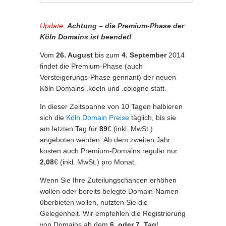
Update:
Achtung – die Premium-Phase der
Köln Domains ist beendet!
Vom
26. August
bis zum
4. September
2014
findet die Premium-Phase (auch
Versteigerungs-Phase gennant) der neuen
Köln Domains .koeln und .cologne statt.
In dieser Zeitspanne von 10 Tagen halbieren
sich die
Köln Domain Preise
täglich, bis sie
am letzten Tag für
89
€ (inkl. MwSt.)
angeboten werden. Ab dem zweiten Jahr
kosten auch Premium-Domains regulär nur
2,08
€ (inkl. MwSt.) pro Monat.
Wenn Sie Ihre Zuteilungschancen erhöhen
wollen oder bereits belegte Domain-Namen
überbieten wollen, nutzten Sie die
Gelegenheit. Wir empfehlen die Registrierung
von Domains ab dem
6. oder 7. Tag
!