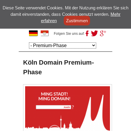
Diese Seite verwendet Cookies. Mit der Nutzung erklären Sie sich
damit einverstanden, dass Cookies genutzt werden.
Mehr
erfahren
Zustimmen
Kölsche Domains
Folgen Sie uns auf:
Hauptmenü
Weiter zum
Weiter zum
Hauptinhalt
Sekundärinhalt
Köln Domain Premium-
Phase