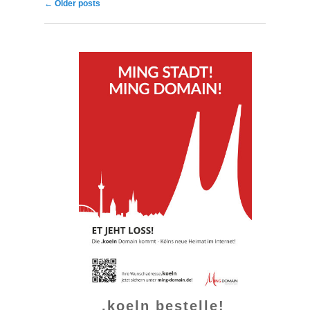
Post navigation
←
Older posts
.koeln bestelle!