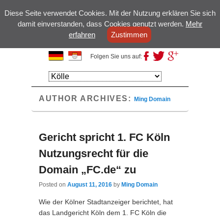
Diese Seite verwendet Cookies. Mit der Nutzung erklären Sie sich
damit einverstanden, dass Cookies genutzt werden.
Mehr
erfahren
Zustimmen
Kölsche Domains
Folgen Sie uns auf:
Primary
Skip to
Skip to
menu
primary
secondary
AUTHOR ARCHIVES:
content
content
Ming Domain
Gericht spricht 1. FC Köln
Nutzungsrecht für die
Domain „FC.de“ zu
Posted on
August 11, 2016
by
Ming Domain
Wie der Kölner Stadtanzeiger berichtet, hat
das Landgericht Köln dem 1. FC Köln die