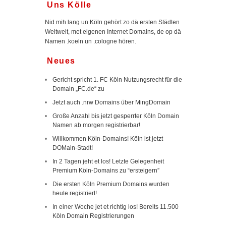
Uns Kölle
Nid mih lang un Köln gehört zo dä ersten Städten
Weltweit, met eigenen Internet Domains, de op dä
Namen .koeln un .cologne hören.
Neues
Gericht spricht 1. FC Köln Nutzungsrecht für die
Domain „FC.de“ zu
Jetzt auch .nrw Domains über MingDomain
Große Anzahl bis jetzt gesperrter Köln Domain
Namen ab morgen registrierbar!
Willkommen Köln-Domains! Köln ist jetzt
DOMain-Stadt!
In 2 Tagen jeht et los! Letzte Gelegenheit
Premium Köln-Domains zu “ersteigern”
Die ersten Köln Premium Domains wurden
heute registriert!
In einer Woche jet et richtig los! Bereits 11.500
Köln Domain Registrierungen