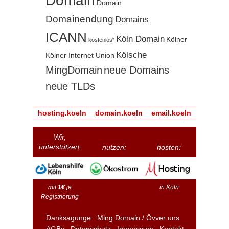
Domain
Domain
Domainendung
Domains
ICANN
Köln Domain
Kölner
kostenlos*
Kölsche
Kölner Internet Union
MingDomain
neue Domains
neue TLDs
hosting.koeln
domain.koeln
email.koeln
Wir,
unterstützen:
nutzen:
hosten:
mit
1€
je
in Köln
Registrierung
Danksagunge
Ming Domain / Övver uns
AGBs
Datenschutz
Impressum
Kontakt