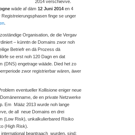
2014 verschievve.
logne
wäde af däm
12 Juni 2014
en 4
’r Registreierungsphasen finge se unger
en
.
oständige Organisation, de die Vergav
diniert – künntn de Domains zwor noh
lige Betriefr en dä Prozess dä
dörfe se erst noh 120 Dagn en dat
m (DNS) engetrage wääde. Died het zo
rrperiode zwor registrierbar wären, äwer
oblem eventueller Kollisione eniger neue
ä Domänenname, de en private Netzwerke
corp. Em Määz 2013 wurde noh lange
vve, de all neue Domains en drei
m (Low Risk), unkalkulierbared Risiko
ko (High Risk).
international beantraach wurden, sind: