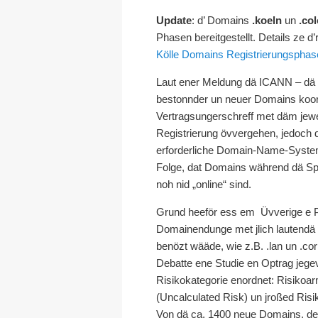
Update
: d’ Domains
.koeln
un
.co
Phasen bereitgestellt. Details ze d
Kölle Domains Registrierungsphas
Laut ener Meldung dä ICANN – dä z
bestonnder un neuer Domains koor
Vertragsungerschreff met däm jewei
Registrierung övvergehen, jedoch 
erforderliche Domain-Name-Syste
Folge, dat Domains während dä Spe
noh nid „online“ sind.
Grund heeför ess em Üvverige e Pr
Domainendunge met jlich lautend
benözt wääde, wie z.B. .lan un .
Debatte ene Studie en Optrag jege
Risikokategorie enordnet: Risikoar
(Uncalculated Risk) un jroßed Risi
Von dä ca. 1400 neue Domains, de 