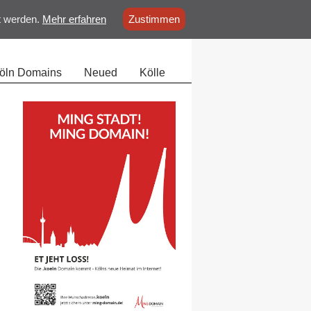
t werden.
Mehr erfahren
Zustimmen
Folgen Sie uns auf:
öln Domains
Neued
Kölle