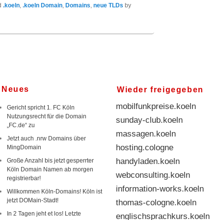
d
.koeln
,
.koeln Domain
,
Domains
,
neue TLDs
by
Neues
Wieder freigegeben
nachts-in.koeln
mobilfunkpreise.koeln
Gericht spricht 1. FC Köln
Nutzungsrecht für die Domain
sunday-club.koeln
„FC.de“ zu
massagen.koeln
Jetzt auch .nrw Domains über
MingDomain
hosting.cologne
Große Anzahl bis jetzt gesperrter
handyladen.koeln
Köln Domain Namen ab morgen
webconsulting.koeln
registrierbar!
information-works.koeln
Willkommen Köln-Domains! Köln ist
jetzt DOMain-Stadt!
thomas-cologne.koeln
In 2 Tagen jeht et los! Letzte
englischsprachkurs.koeln