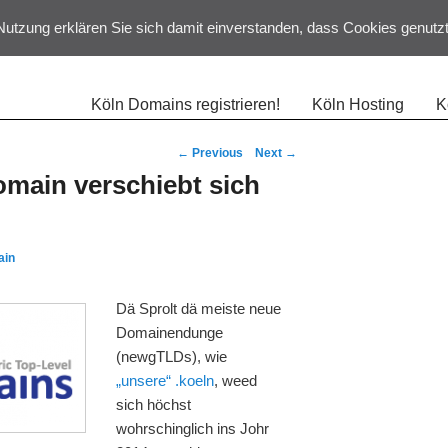
Nutzung erklären Sie sich damit einverstanden, dass Cookies genutz
mary menu
Skip to primary
Skip to secondary
Köln Domains registrieren!
Köln Hosting
K
content
content
Post navigation
←
Previous
Next
→
omain verschiebt sich
ain
Dä Sprolt dä meiste neue
Domainendunge
(newgTLDs), wie
„unsere“ .koeln
, weed
sich höchst
wohrschinglich ins Johr