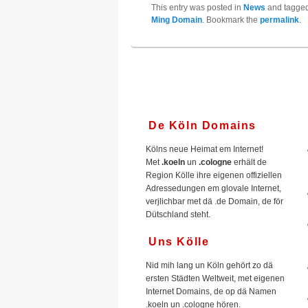
This entry was posted in
News
and tagge
Ming Domain
. Bookmark the
permalink
.
De Köln Domains
Kölns neue Heimat em Internet!
Met
.koeln
un
.cologne
erhält de
Region Kölle ihre eigenen offiziellen
Adressedungen em glovale Internet,
verjlichbar met dä .de Domain, de för
Dütschland steht.
Uns Kölle
Nid mih lang un Köln gehört zo dä
ersten Städten Weltweit, met eigenen
Internet Domains, de op dä Namen
.koeln un .cologne hören.