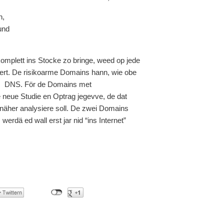
n,
und
mplett ins Stocke zo bringe, weed op jede
ert. De risikoarme Domains hann, wie obe
em DNS. För de Domains met
 neue Studie en Optrag jegevve, de dat
näher analysiere soll. De zwei Domains
erdä ed wall erst jar nid “ins Internet”